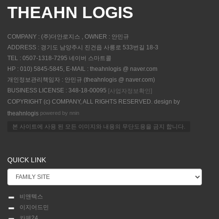
THEAHN LOGIS
COMPANY : (주)더안로지스 , OWNER : 안민규
ADDRESS : 경기도 남양주시 진건읍 사릉로 533번길 18-3
TEL : 0507-1318-7295 네이버 스마트콜
HP : 010) 5845-5845, E-MAIL : theahnlogis @ naver.com
개인정보관리책임자 : 안민규 (theahnlogis @ naver.com)
BUSINESS LICENSE : 348-18-00095
[사업자정보확인]
COPYRIGHT (c) COMPANY, ALL RIGHTS RESERVED. design by
powered by nnin
theahnlogis
본 사이트에 사용 된 모든 이미지와 내용의 무단도용을 금지 합니다.
QUICK LINK
비앤텍스
이지어드민
카페24