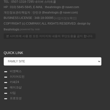
TEL : 0507-1318-7295 네이버 스마트콜
HP : 010) 5845-5845, E-MAIL : theahnlogis @ naver.com
개인정보관리책임자 : 안민규 (theahnlogis @ naver.com)
BUSINESS LICENSE : 348-18-00095
[사업자정보확인]
COPYRIGHT (c) COMPANY, ALL RIGHTS RESERVED. design by
powered by nnin
theahnlogis
본 사이트에 사용 된 모든 이미지와 내용의 무단도용을 금지 합니다.
QUICK LINK
비앤텍스
이지어드민
카페24
메이크샵
사입
프로모션