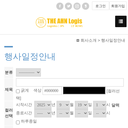
로그인
회원가입
회사소개 > 행사일정안내
행사일정안내
분류
제목
굵게 색상
[컬러선
택]
시작시간
년
월
일
시
달력
컬러
종료시간
년
월
일
시
선택
하루종일