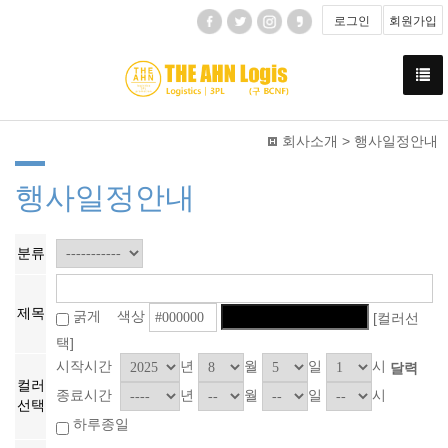
로그인
회원가입
회사소개 > 행사일정안내
행사일정안내
분류
제목
굵게 색상
[컬러선
택]
시작시간
년
월
일
시
달력
컬러
종료시간
년
월
일
시
선택
하루종일