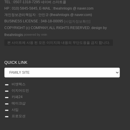
TEL : 0507-1318-7295 네이버 스마트콜
HP : 010) 5845-5845, E-MAIL : theahnlogis @ naver.com
개인정보관리책임자 : 안민규 (theahnlogis @ naver.com)
BUSINESS LICENSE : 348-18-00095
[사업자정보확인]
COPYRIGHT (c) COMPANY, ALL RIGHTS RESERVED. design by
powered by nnin
theahnlogis
본 사이트에 사용 된 모든 이미지와 내용의 무단도용을 금지 합니다.
QUICK LINK
비앤텍스
이지어드민
카페24
메이크샵
사입
프로모션