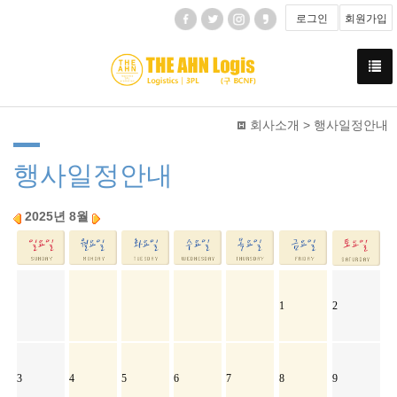
로그인
회원가입
회사소개 > 행사일정안내
행사일정안내
2025년 8월
1
2
3
4
5
6
7
8
9